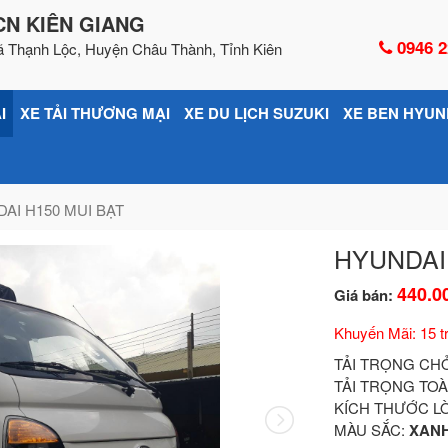
CN KIÊN GIANG
0946 2
ã Thạnh Lộc, Huyện Châu Thành, Tỉnh Kiên
I
XE TẢI THƯƠNG MẠI
XE DU LỊCH SUZUKI
XE BEN HYUN
AI H150 MUI BẠT
HYUNDAI
440.0
Giá bán:
Khuyến Mãi: 15 tr
TẢI TRỌNG CH
TẢI TRỌNG TOÀ
KÍCH THƯỚC L
MÀU SẮC:
XANH