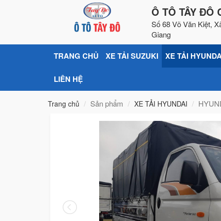
Ô TÔ TÂY ĐÔ 
Số 68 Võ Văn Kiệt, X
Giang
TRANG CHỦ
XE TẢI SUZUKI
XE TẢI HYUNDA
LIÊN HỆ
Sản phẩm
HYUND
Trang chủ
XE TẢI HYUNDAI