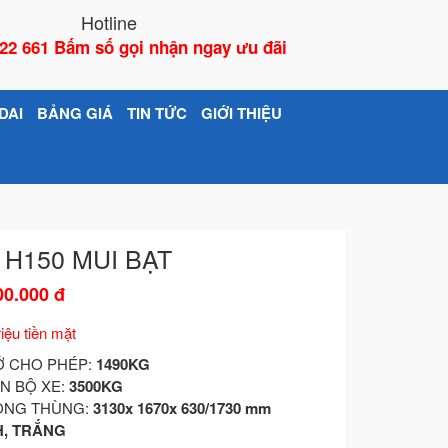
Hotline
22 661 Bấm số gọi nhận ngay ưu đãi
DAI
BẢNG GIÁ
TIN TỨC
GIỚI THIỆU
 H150 MUI BẠT
00.000 đ
iệu tiền mặt
Ở CHO PHÉP:
1490KG
N BỘ XE:
3500KG
ÒNG THÙNG:
3130x 1670x 630/1730 mm
, TRẮNG